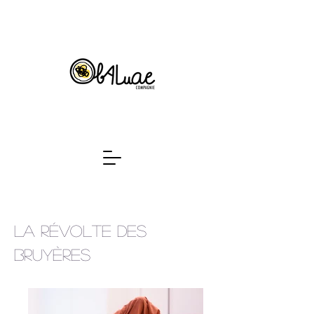
La révolte des
bruyères