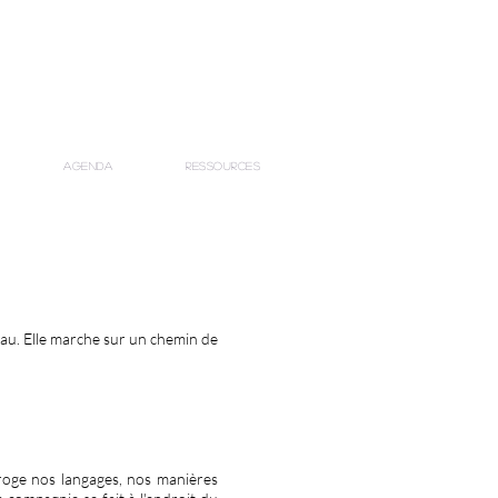
Agenda
Ressources
au.
​
Elle marche sur un chemin de
rroge nos langages, nos manières