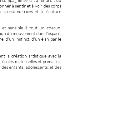
a compagnie se fait à l'endroit du
nner à sentir et à voir des corps
pectateur.rices et à l'écriture
, et sensible à tout un chacun.
tion du mouvement dans l'espace,
re, d'un instinct, d'un élan par le
t la création artistique avec la
, écoles maternelles et primaires,
e des enfants, adolescents, et des