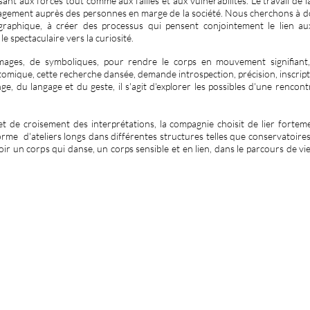
ssant aux forces tout comme aux failles et aux vulnérabilités. Le travail de l
engagement auprès des personnes en marge de la société. Nous cherchons à do
raphique, à créer des processus qui pensent conjointement le lien aux s
e spectaculaire vers la curiosité.
images, de symboliques, pour rendre le corps en mouvement signifiant
mique, cette recherche dansée, demande introspection, précision, inscrip
ange, du langage et du geste, il s'agit d'explorer les possibles d'une rencont
 de croisement des interprétations, la compagnie choisit de lier fortemen
orme d'ateliers longs dans différentes structures telles que conservatoires
oir un corps qui danse, un corps sensible et en lien, dans le parcours de vi