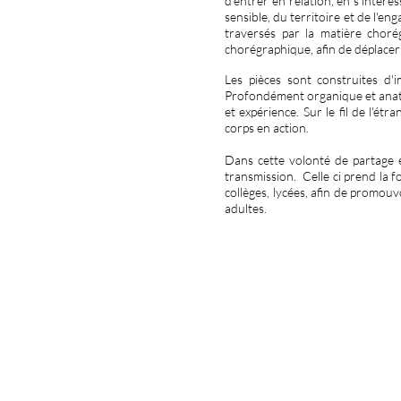
d'entrer en relation, en s'intére
sensible, du territoire et de l'
traversés par la matière chorég
chorégraphique, afin de déplacer l
Les pièces sont construites d'
Profondément organique et anato
et expérience. Sur le fil de l'étr
corps en action.
Dans cette volonté de partage et
transmission. Celle ci prend la f
collèges, lycées, afin de promouv
adultes.