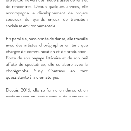
de rencontres. Depuis quelques années, elle
accompagne le développement de projets
soucieux de grands enjeux de transition
sociale et environnementale.
En parallèle, passionnée de danse, elle travaille
avec des artistes chorégraphes en tant que
chargée de communication et de production.
Forte de son bagage littéraire et de son oeil
affuté de spectatrice, elle collabore avec la
chorégraphe Susy Chetteau en tant
qu'assistante à la dramaturgie.
Depuis 2016, elle se forme en danse et en
performance en participant à de nombreux
workshops et projets de création / reprise de
répertoire : Compagnie lu2, Compagnie
Retouramont, Tatiana Julien, Gaëlle Bourges,
Dimitri Chamblas, Compagnie Obaluae,
Collectif Arna.