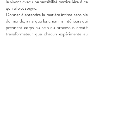
le vivant avec une sensibilité particulière à ce
qui relie et soigne.
Donner à entendre la matière intime sensible
du monde, ainsi que les chemins intérieurs qui
prennent corps au sein du processus créatif
transformateur que chacun expérimente au
cours de sa vie est l’un de ses moteurs.
Vanessa Vudo anime des ateliers d’écoute, de
radio, d’aromathérapie sensible et de
musicothérapie auprès de publics spécifiques
dans le cadre associatif, sanitaire ou social.
Elle interagit avec le collectif Transmission, les
associations Radio Activité et Jouïr. Elle est
aussi la moitié du duo Les Passeurs et la
fondatrice de l’Ecoute Essentielle.
Contact